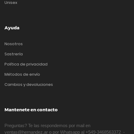
Unisex
Ayuda
Nosotros
Sastrería
Política de privacidad
Métodos de envío
Cambios y devoluciones
Mantenete en contacto
Preguntas? Te las respondemos por mail en
ventas@hernandez.ar o por Whatsapp al +549-3468563372 -